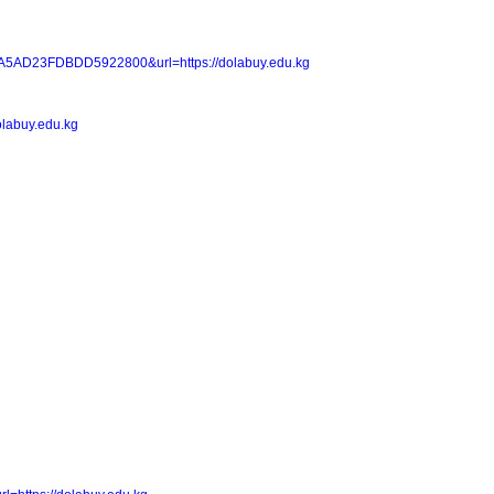
8A5AD23FDBDD5922800&url=https://dolabuy.edu.kg
olabuy.edu.kg