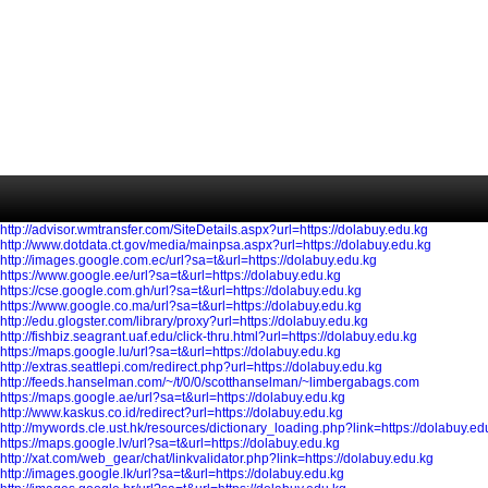
http://advisor.wmtransfer.com/SiteDetails.aspx?url=https://dolabuy.edu.kg
http://www.dotdata.ct.gov/media/mainpsa.aspx?url=https://dolabuy.edu.kg
http://images.google.com.ec/url?sa=t&url=https://dolabuy.edu.kg
https://www.google.ee/url?sa=t&url=https://dolabuy.edu.kg
https://cse.google.com.gh/url?sa=t&url=https://dolabuy.edu.kg
https://www.google.co.ma/url?sa=t&url=https://dolabuy.edu.kg
http://edu.glogster.com/library/proxy?url=https://dolabuy.edu.kg
http://fishbiz.seagrant.uaf.edu/click-thru.html?url=https://dolabuy.edu.kg
https://maps.google.lu/url?sa=t&url=https://dolabuy.edu.kg
http://extras.seattlepi.com/redirect.php?url=https://dolabuy.edu.kg
http://feeds.hanselman.com/~/t/0/0/scotthanselman/~limbergabags.com
https://maps.google.ae/url?sa=t&url=https://dolabuy.edu.kg
http://www.kaskus.co.id/redirect?url=https://dolabuy.edu.kg
http://mywords.cle.ust.hk/resources/dictionary_loading.php?link=https://dolabuy.ed
https://maps.google.lv/url?sa=t&url=https://dolabuy.edu.kg
http://xat.com/web_gear/chat/linkvalidator.php?link=https://dolabuy.edu.kg
http://images.google.lk/url?sa=t&url=https://dolabuy.edu.kg