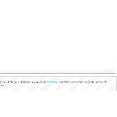
3:29
v kategorii . Přidejte si článek do
záložek
. Všechny komentáře můžete sledovat
ávat.