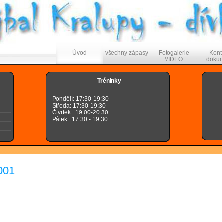
Úvod
všechny zápasy
Fotogalerie
Kont
VIDEO
doku
Tréninky
Pondělí: 17:30-19:30
Středa: 17:30-19:30
Čtvrtek : 19:00-20:30
Pátek : 17:30 - 19:30
001