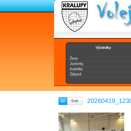
Výsledky
Ženy
Juniorky
Kadetky
Žákyně
20260419_123
22
Dub