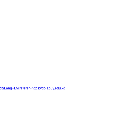
pd&Lang=Ef&referer=https://dolabuy.edu.kg