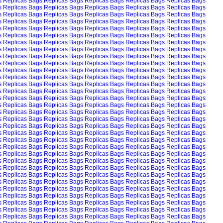
s
Replicas Bags
Replicas Bags
Replicas Bags
Replicas Bags
Replicas Bags
s
Replicas Bags
Replicas Bags
Replicas Bags
Replicas Bags
Replicas Bags
s
Replicas Bags
Replicas Bags
Replicas Bags
Replicas Bags
Replicas Bags
s
Replicas Bags
Replicas Bags
Replicas Bags
Replicas Bags
Replicas Bags
s
Replicas Bags
Replicas Bags
Replicas Bags
Replicas Bags
Replicas Bags
s
Replicas Bags
Replicas Bags
Replicas Bags
Replicas Bags
Replicas Bags
s
Replicas Bags
Replicas Bags
Replicas Bags
Replicas Bags
Replicas Bags
s
Replicas Bags
Replicas Bags
Replicas Bags
Replicas Bags
Replicas Bags
s
Replicas Bags
Replicas Bags
Replicas Bags
Replicas Bags
Replicas Bags
s
Replicas Bags
Replicas Bags
Replicas Bags
Replicas Bags
Replicas Bags
s
Replicas Bags
Replicas Bags
Replicas Bags
Replicas Bags
Replicas Bags
s
Replicas Bags
Replicas Bags
Replicas Bags
Replicas Bags
Replicas Bags
s
Replicas Bags
Replicas Bags
Replicas Bags
Replicas Bags
Replicas Bags
s
Replicas Bags
Replicas Bags
Replicas Bags
Replicas Bags
Replicas Bags
s
Replicas Bags
Replicas Bags
Replicas Bags
Replicas Bags
Replicas Bags
s
Replicas Bags
Replicas Bags
Replicas Bags
Replicas Bags
Replicas Bags
s
Replicas Bags
Replicas Bags
Replicas Bags
Replicas Bags
Replicas Bags
s
Replicas Bags
Replicas Bags
Replicas Bags
Replicas Bags
Replicas Bags
s
Replicas Bags
Replicas Bags
Replicas Bags
Replicas Bags
Replicas Bags
s
Replicas Bags
Replicas Bags
Replicas Bags
Replicas Bags
Replicas Bags
s
Replicas Bags
Replicas Bags
Replicas Bags
Replicas Bags
Replicas Bags
s
Replicas Bags
Replicas Bags
Replicas Bags
Replicas Bags
Replicas Bags
s
Replicas Bags
Replicas Bags
Replicas Bags
Replicas Bags
Replicas Bags
s
Replicas Bags
Replicas Bags
Replicas Bags
Replicas Bags
Replicas Bags
s
Replicas Bags
Replicas Bags
Replicas Bags
Replicas Bags
Replicas Bags
s
Replicas Bags
Replicas Bags
Replicas Bags
Replicas Bags
Replicas Bags
s
Replicas Bags
Replicas Bags
Replicas Bags
Replicas Bags
Replicas Bags
s
Replicas Bags
Replicas Bags
Replicas Bags
Replicas Bags
Replicas Bags
s
Replicas Bags
Replicas Bags
Replicas Bags
Replicas Bags
Replicas Bags
s
Replicas Bags
Replicas Bags
Replicas Bags
Replicas Bags
Replicas Bags
s
Replicas Bags
Replicas Bags
Replicas Bags
Replicas Bags
Replicas Bags
s
Replicas Bags
Replicas Bags
Replicas Bags
Replicas Bags
Replicas Bags