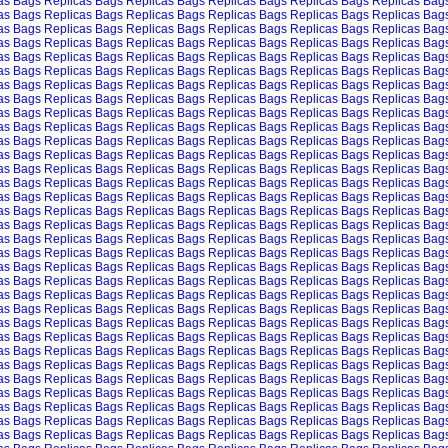
as Bags
Replicas Bags
Replicas Bags
Replicas Bags
Replicas Bags
Replicas Bag
as Bags
Replicas Bags
Replicas Bags
Replicas Bags
Replicas Bags
Replicas Bag
as Bags
Replicas Bags
Replicas Bags
Replicas Bags
Replicas Bags
Replicas Bag
as Bags
Replicas Bags
Replicas Bags
Replicas Bags
Replicas Bags
Replicas Bag
as Bags
Replicas Bags
Replicas Bags
Replicas Bags
Replicas Bags
Replicas Bag
as Bags
Replicas Bags
Replicas Bags
Replicas Bags
Replicas Bags
Replicas Bag
as Bags
Replicas Bags
Replicas Bags
Replicas Bags
Replicas Bags
Replicas Bag
as Bags
Replicas Bags
Replicas Bags
Replicas Bags
Replicas Bags
Replicas Bag
as Bags
Replicas Bags
Replicas Bags
Replicas Bags
Replicas Bags
Replicas Bag
as Bags
Replicas Bags
Replicas Bags
Replicas Bags
Replicas Bags
Replicas Bag
as Bags
Replicas Bags
Replicas Bags
Replicas Bags
Replicas Bags
Replicas Bag
as Bags
Replicas Bags
Replicas Bags
Replicas Bags
Replicas Bags
Replicas Bag
as Bags
Replicas Bags
Replicas Bags
Replicas Bags
Replicas Bags
Replicas Bag
as Bags
Replicas Bags
Replicas Bags
Replicas Bags
Replicas Bags
Replicas Bag
as Bags
Replicas Bags
Replicas Bags
Replicas Bags
Replicas Bags
Replicas Bag
as Bags
Replicas Bags
Replicas Bags
Replicas Bags
Replicas Bags
Replicas Bag
as Bags
Replicas Bags
Replicas Bags
Replicas Bags
Replicas Bags
Replicas Bag
as Bags
Replicas Bags
Replicas Bags
Replicas Bags
Replicas Bags
Replicas Bag
as Bags
Replicas Bags
Replicas Bags
Replicas Bags
Replicas Bags
Replicas Bag
as Bags
Replicas Bags
Replicas Bags
Replicas Bags
Replicas Bags
Replicas Bag
as Bags
Replicas Bags
Replicas Bags
Replicas Bags
Replicas Bags
Replicas Bag
as Bags
Replicas Bags
Replicas Bags
Replicas Bags
Replicas Bags
Replicas Bag
as Bags
Replicas Bags
Replicas Bags
Replicas Bags
Replicas Bags
Replicas Bag
as Bags
Replicas Bags
Replicas Bags
Replicas Bags
Replicas Bags
Replicas Bag
as Bags
Replicas Bags
Replicas Bags
Replicas Bags
Replicas Bags
Replicas Bag
as Bags
Replicas Bags
Replicas Bags
Replicas Bags
Replicas Bags
Replicas Bag
as Bags
Replicas Bags
Replicas Bags
Replicas Bags
Replicas Bags
Replicas Bag
as Bags
Replicas Bags
Replicas Bags
Replicas Bags
Replicas Bags
Replicas Bag
as Bags
Replicas Bags
Replicas Bags
Replicas Bags
Replicas Bags
Replicas Bag
as Bags
Replicas Bags
Replicas Bags
Replicas Bags
Replicas Bags
Replicas Bag
as Bags
Replicas Bags
Replicas Bags
Replicas Bags
Replicas Bags
Replicas Bag
as Bags
Replicas Bags
Replicas Bags
Replicas Bags
Replicas Bags
Replicas Bag