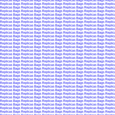
Replicas Bags
Replicas Bags
Replicas Bags
Replicas Bags
Replicas Bags
Replic
Replicas Bags
Replicas Bags
Replicas Bags
Replicas Bags
Replicas Bags
Replic
Replicas Bags
Replicas Bags
Replicas Bags
Replicas Bags
Replicas Bags
Replic
Replicas Bags
Replicas Bags
Replicas Bags
Replicas Bags
Replicas Bags
Replic
Replicas Bags
Replicas Bags
Replicas Bags
Replicas Bags
Replicas Bags
Replic
Replicas Bags
Replicas Bags
Replicas Bags
Replicas Bags
Replicas Bags
Replic
Replicas Bags
Replicas Bags
Replicas Bags
Replicas Bags
Replicas Bags
Replic
Replicas Bags
Replicas Bags
Replicas Bags
Replicas Bags
Replicas Bags
Replic
Replicas Bags
Replicas Bags
Replicas Bags
Replicas Bags
Replicas Bags
Replic
Replicas Bags
Replicas Bags
Replicas Bags
Replicas Bags
Replicas Bags
Replic
Replicas Bags
Replicas Bags
Replicas Bags
Replicas Bags
Replicas Bags
Replic
Replicas Bags
Replicas Bags
Replicas Bags
Replicas Bags
Replicas Bags
Replic
Replicas Bags
Replicas Bags
Replicas Bags
Replicas Bags
Replicas Bags
Replic
Replicas Bags
Replicas Bags
Replicas Bags
Replicas Bags
Replicas Bags
Replic
Replicas Bags
Replicas Bags
Replicas Bags
Replicas Bags
Replicas Bags
Replic
Replicas Bags
Replicas Bags
Replicas Bags
Replicas Bags
Replicas Bags
Replic
Replicas Bags
Replicas Bags
Replicas Bags
Replicas Bags
Replicas Bags
Replic
Replicas Bags
Replicas Bags
Replicas Bags
Replicas Bags
Replicas Bags
Replic
Replicas Bags
Replicas Bags
Replicas Bags
Replicas Bags
Replicas Bags
Replic
Replicas Bags
Replicas Bags
Replicas Bags
Replicas Bags
Replicas Bags
Replic
Replicas Bags
Replicas Bags
Replicas Bags
Replicas Bags
Replicas Bags
Replic
Replicas Bags
Replicas Bags
Replicas Bags
Replicas Bags
Replicas Bags
Replic
Replicas Bags
Replicas Bags
Replicas Bags
Replicas Bags
Replicas Bags
Replic
Replicas Bags
Replicas Bags
Replicas Bags
Replicas Bags
Replicas Bags
Replic
Replicas Bags
Replicas Bags
Replicas Bags
Replicas Bags
Replicas Bags
Replic
Replicas Bags
Replicas Bags
Replicas Bags
Replicas Bags
Replicas Bags
Replic
Replicas Bags
Replicas Bags
Replicas Bags
Replicas Bags
Replicas Bags
Replic
Replicas Bags
Replicas Bags
Replicas Bags
Replicas Bags
Replicas Bags
Replic
Replicas Bags
Replicas Bags
Replicas Bags
Replicas Bags
Replicas Bags
Replic
Replicas Bags
Replicas Bags
Replicas Bags
Replicas Bags
Replicas Bags
Replic
Replicas Bags
Replicas Bags
Replicas Bags
Replicas Bags
Replicas Bags
Replic
Replicas Bags
Replicas Bags
Replicas Bags
Replicas Bags
Replicas Bags
Replic