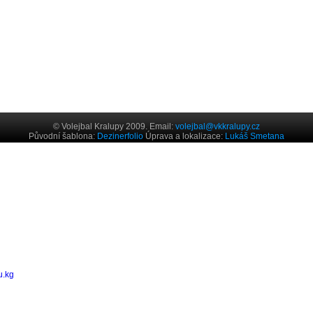
© Volejbal Kralupy 2009. Email:
volejbal@vkkralupy.cz
Původní šablona:
Dezinerfolio
Úprava a lokalizace:
Lukáš Smetana
u.kg