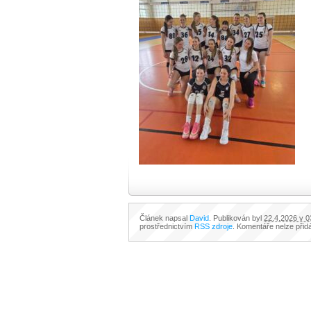
Článek napsal
David
. Publikován byl
22.4.2026 v 0
prostřednictvím
RSS zdroje
. Komentáře nelze přid