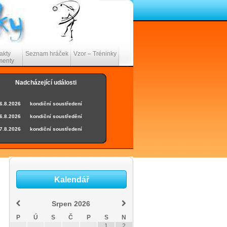
akty
Seznam hráček
Vzor – Tréninky
menty
Nadcházející události
6.8.2026
-
-
kondiční soustředení
6.8.2026
-
-
kondiční soustředění
7.8.2026
-
-
kondiční soustředení
7.8.2026
-
-
kondiční soustředění
10.8.2026
-
-
kondiční soustředení
10.8.2026
-
-
kondiční soustředění
Kalendář
11.8.2026
-
-
kondiční soustředení
11.8.2026
-
-
kondiční soustředění
Srpen
2026
12.8.2026
-
-
kondiční soustředení
P
Ú
S
Č
P
S
N
12.8.2026
-
-
kondiční soustředění
1
2