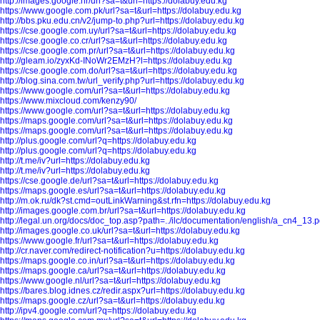
http://images.google.hr/url?sa=t&url=https://dolabuy.edu.kg
https://www.google.com.pk/url?sa=t&url=https://dolabuy.edu.kg
http://bbs.pku.edu.cn/v2/jump-to.php?url=https://dolabuy.edu.kg
https://cse.google.com.uy/url?sa=t&url=https://dolabuy.edu.kg
https://cse.google.co.cr/url?sa=t&url=https://dolabuy.edu.kg
https://cse.google.com.pr/url?sa=t&url=https://dolabuy.edu.kg
http://gleam.io/zyxKd-INoWr2EMzH?l=https://dolabuy.edu.kg
https://cse.google.com.do/url?sa=t&url=https://dolabuy.edu.kg
http://blog.sina.com.tw/url_verify.php?url=https://dolabuy.edu.kg
https://www.google.com/url?sa=t&url=https://dolabuy.edu.kg
https://www.mixcloud.com/kenzy90/
https://www.google.com/url?sa=t&url=https://dolabuy.edu.kg
https://maps.google.com/url?sa=t&url=https://dolabuy.edu.kg
https://maps.google.com/url?sa=t&url=https://dolabuy.edu.kg
http://plus.google.com/url?q=https://dolabuy.edu.kg
http://plus.google.com/url?q=https://dolabuy.edu.kg
http://t.me/iv?url=https://dolabuy.edu.kg
http://t.me/iv?url=https://dolabuy.edu.kg
https://cse.google.de/url?sa=t&url=https://dolabuy.edu.kg
https://maps.google.es/url?sa=t&url=https://dolabuy.edu.kg
http://m.ok.ru/dk?st.cmd=outLinkWarning&st.rfn=https://dolabuy.edu.kg
http://images.google.com.br/url?sa=t&url=https://dolabuy.edu.kg
http://legal.un.org/docs/doc_top.asp?path=../ilc/documentation/english/a_cn4_13.
http://images.google.co.uk/url?sa=t&url=https://dolabuy.edu.kg
https://www.google.fr/url?sa=t&url=https://dolabuy.edu.kg
http://cr.naver.com/redirect-notification?u=https://dolabuy.edu.kg
https://maps.google.co.in/url?sa=t&url=https://dolabuy.edu.kg
https://maps.google.ca/url?sa=t&url=https://dolabuy.edu.kg
https://www.google.nl/url?sa=t&url=https://dolabuy.edu.kg
https://bares.blog.idnes.cz/redir.aspx?url=https://dolabuy.edu.kg
https://maps.google.cz/url?sa=t&url=https://dolabuy.edu.kg
http://ipv4.google.com/url?q=https://dolabuy.edu.kg