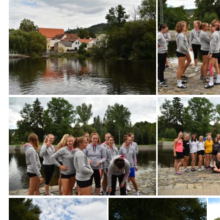
Turnaj v
Kralupech
5.
června
2021