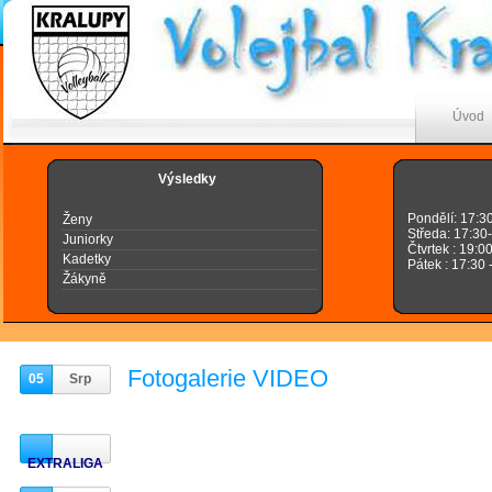
Úvod
Výsledky
Pondělí: 17:3
Ženy
Středa: 17:30
Juniorky
Čtvrtek : 19:0
Kadetky
Pátek : 17:30 
Žákyně
Fotogalerie VIDEO
05
Srp
EXTRALIGA
LIBEREC 2-