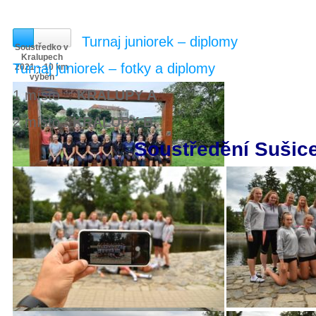
Turnaj juniorek – diplomy
Soustředko v
Kralupech
Turnaj juniorek – fotky a diplomy
2021 – 10 km
výběh
1 místo :
KRALUPY A
2 místo :
KRALUPY B
Soustředění Sušic