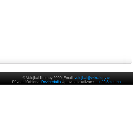
© Volejbal Kralupy 2009. Email:
volejbal@vkkralupy.cz
Původní šablona:
Dezinerfolio
Úprava a lokalizace:
Lukáš Smetana