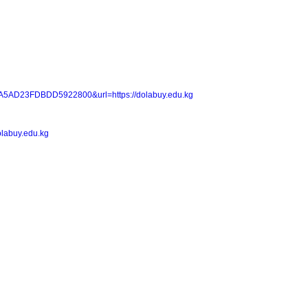
8A5AD23FDBDD5922800&url=https://dolabuy.edu.kg
olabuy.edu.kg