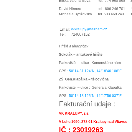
Eliška Valdhansová tel. 774 965 868 Ž
David Němec tel . 606 246 701 
Michaela Bydžovská tel. 603 469 243 
Email:
vkkralupy@seznam.cz
T
el:
724607152
Hřiště a tělocvičny
Sokolák – antukové hřiště
Parkoviště – ulice : Komenského nám.
GPS :
50°14’31.124″N, 14°18’46.106″E
ZŠ Gen.Klapálka – tělocvična
Parkoviště – ulice : Generála Klapálka
GPS :
50°14’18.125″N, 14°17’56.037″E
Fakturační udaje :
VK KRALUPY, z.s.
V Luhu 1090, 278 01 Kralupy nad Vltavou
IČ : 23019263