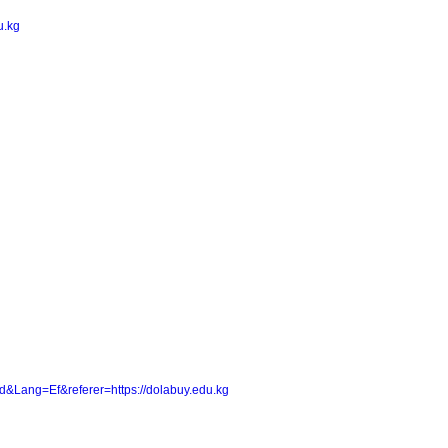
u.kg
pd&Lang=Ef&referer=https://dolabuy.edu.kg