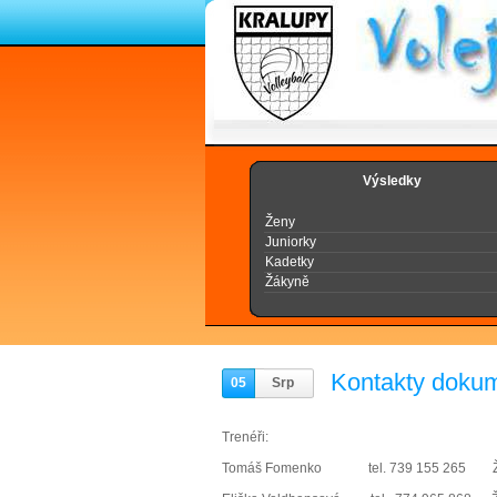
Výsledky
Ženy
Juniorky
Kadetky
Žákyně
Kontakty doku
05
Srp
Trenéři:
Tomáš Fomenko tel. 739 155 265 ŽE