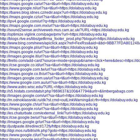
https://maps.google.ca/url?sa=t&url=https://dolabuy.edu.kg
https://www.google.nl/url?sa=t&url=https://dolabuy.edu.kg
https://bares.blog.idnes.cz/redir.aspx?url=https://dolabuy.edu.kg
https://maps.google.cz/url?sa=t&url=https://dolabuy.edu.kg
http://ipv4.google.com/url?q=https://dolabuy.edu.kg
https://maps.google.com.mx/url?sa=t&url=https://dolabuy.edu.kg
http://sound2sense.archiveweb.mus.cam.ac.uk/?URL=https://dolabuy.edu.kg
http://optimize.viglink.com/page/pmv?url=https://dolabuy.edu.kg
http://blogs.rtve.es/libs/getfirma_footer_prod.php?blogurl=https://dolabuy.edu.kg
http://www.bing.com/news/apiclick.aspx?ref=FexRss&aid=&tid=9BB77FDA80124
https://maps.google.pl/url?sa=t&url=https://dolabuy.edu.kg
https://maps.google.ru/url?sa=t&url=https://dolabuy.edu.kg
http://images.google.it/url?sa=t&url=https://dolabuy.edu.kg
http://trello.com/add-card?source=mode=popup&name=click+here&desc=https://d
https://cse.google.co.id/url?sa=t&url=https://dolabuy.edu.kg
https://www.google.com.tw/url?sa=t&url=https://dolabuy.edu.kg
https://maps.google.co.th/url?sa=t&url=https://dolabuy.edu.kg
http://images.google.com.ua/url?sa=t&url=https://dolabuy.edu.kg
https://www.google.com.au/url?sa=t&url=https://dolabuy.edu.kg
http://www.astro.wisc.edu/?URL=https://dolabuy.edu.kg
http://s5.histats.com/stats/r.php?869637&100&47794&urlr=&limbergabags.com
http://images.google.com/url?sa=t&url=https://dolabuy.edu.kg
http://m.odnoklassniki.ru/dk?st.cmd=outLinkWarning&st.rfn=https://dolabuy.edu.kg
https://www.google.ch/url?sa=t&url=https://dolabuy.edu.kg
https://maps.google.ro/url?sa=t&url=https://dolabuy.edu.kg
http://es.chaturbate.com/external_link/?url=https://dolabuy.edu.kg
https://cse.google.be/url?sa=t&url=https://dolabuy.edu.kg
http://images.google.gr/url?sa=t&url=https://dolabuy.edu.kg
http://justpaste.it/redirect/172fy/https://dolabuy.edu.kg
http://dgi.mos.ru/bitrix/rk.php?goto=https://dolabuy.edu.kg
https://www.google.cl/url?sa=t&url=https://dolabuy.edu.kg
https://maps.google.ie/url?sa=t&url=https://dolabuy.edu.kg