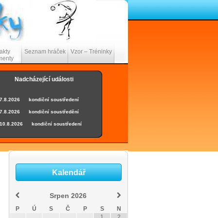
akty
Seznam hráček
Vzor – Tréninky
menty
Nadcházející události
7.8.2026
-
-
kondiční soustředení
7.8.2026
-
-
kondiční soustředění
10.8.2026
-
-
kondiční soustředení
10.8.2026
-
-
kondiční soustředění
11.8.2026
-
-
kondiční soustředení
11.8.2026
-
-
kondiční soustředění
Kalendář
12.8.2026
-
-
kondiční soustředení
12.8.2026
-
-
kondiční soustředění
Srpen
2026
13.8.2026
-
-
kondiční soustředení
P
Ú
S
Č
P
S
N
13.8.2026
-
-
kondiční soustředění
1
2