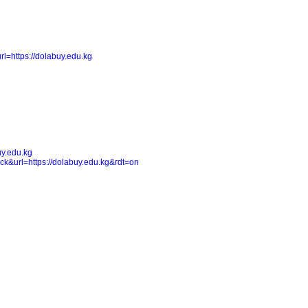
l=https://dolabuy.edu.kg
uy.edu.kg
ck&url=https://dolabuy.edu.kg&rdt=on