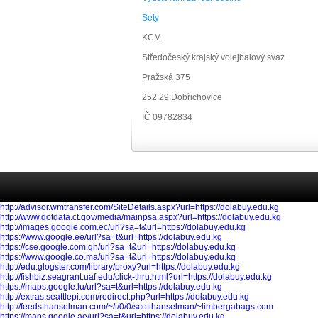
Sety
KCM
Středočeský krajský volejbalový svaz
Pražská 375
252 29 Dobřichovice
IČ 09782834
http://advisor.wmtransfer.com/SiteDetails.aspx?url=https://dolabuy.edu.kg
http://www.dotdata.ct.gov/media/mainpsa.aspx?url=https://dolabuy.edu.kg
http://images.google.com.ec/url?sa=t&url=https://dolabuy.edu.kg
https://www.google.ee/url?sa=t&url=https://dolabuy.edu.kg
https://cse.google.com.gh/url?sa=t&url=https://dolabuy.edu.kg
https://www.google.co.ma/url?sa=t&url=https://dolabuy.edu.kg
http://edu.glogster.com/library/proxy?url=https://dolabuy.edu.kg
http://fishbiz.seagrant.uaf.edu/click-thru.html?url=https://dolabuy.edu.kg
https://maps.google.lu/url?sa=t&url=https://dolabuy.edu.kg
http://extras.seattlepi.com/redirect.php?url=https://dolabuy.edu.kg
http://feeds.hanselman.com/~/t/0/0/scotthanselman/~limbergabags.com
https://maps.google.ae/url?sa=t&url=https://dolabuy.edu.kg