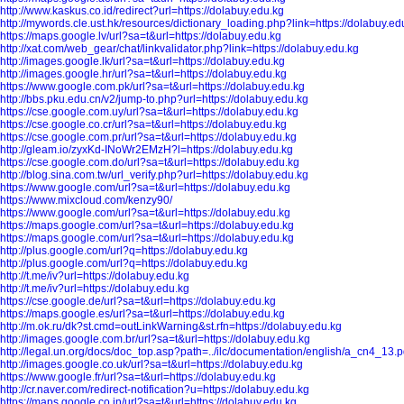
http://www.kaskus.co.id/redirect?url=https://dolabuy.edu.kg
http://mywords.cle.ust.hk/resources/dictionary_loading.php?link=https://dolabuy.ed
https://maps.google.lv/url?sa=t&url=https://dolabuy.edu.kg
http://xat.com/web_gear/chat/linkvalidator.php?link=https://dolabuy.edu.kg
http://images.google.lk/url?sa=t&url=https://dolabuy.edu.kg
http://images.google.hr/url?sa=t&url=https://dolabuy.edu.kg
https://www.google.com.pk/url?sa=t&url=https://dolabuy.edu.kg
http://bbs.pku.edu.cn/v2/jump-to.php?url=https://dolabuy.edu.kg
https://cse.google.com.uy/url?sa=t&url=https://dolabuy.edu.kg
https://cse.google.co.cr/url?sa=t&url=https://dolabuy.edu.kg
https://cse.google.com.pr/url?sa=t&url=https://dolabuy.edu.kg
http://gleam.io/zyxKd-INoWr2EMzH?l=https://dolabuy.edu.kg
https://cse.google.com.do/url?sa=t&url=https://dolabuy.edu.kg
http://blog.sina.com.tw/url_verify.php?url=https://dolabuy.edu.kg
https://www.google.com/url?sa=t&url=https://dolabuy.edu.kg
https://www.mixcloud.com/kenzy90/
https://www.google.com/url?sa=t&url=https://dolabuy.edu.kg
https://maps.google.com/url?sa=t&url=https://dolabuy.edu.kg
https://maps.google.com/url?sa=t&url=https://dolabuy.edu.kg
http://plus.google.com/url?q=https://dolabuy.edu.kg
http://plus.google.com/url?q=https://dolabuy.edu.kg
http://t.me/iv?url=https://dolabuy.edu.kg
http://t.me/iv?url=https://dolabuy.edu.kg
https://cse.google.de/url?sa=t&url=https://dolabuy.edu.kg
https://maps.google.es/url?sa=t&url=https://dolabuy.edu.kg
http://m.ok.ru/dk?st.cmd=outLinkWarning&st.rfn=https://dolabuy.edu.kg
http://images.google.com.br/url?sa=t&url=https://dolabuy.edu.kg
http://legal.un.org/docs/doc_top.asp?path=../ilc/documentation/english/a_cn4_13.
http://images.google.co.uk/url?sa=t&url=https://dolabuy.edu.kg
https://www.google.fr/url?sa=t&url=https://dolabuy.edu.kg
http://cr.naver.com/redirect-notification?u=https://dolabuy.edu.kg
https://maps.google.co.in/url?sa=t&url=https://dolabuy.edu.kg