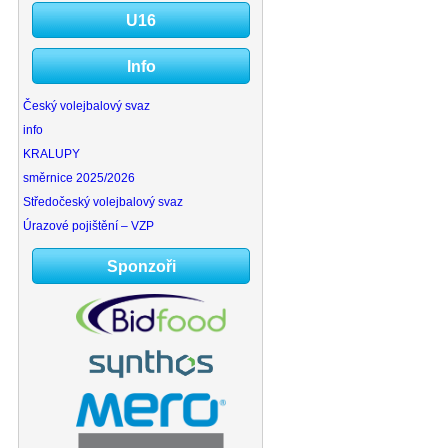
26.8.2026
-
-
Treninky: Kpy U16 -
U16
U20
27.8.2026
-
-
Treninky: Kpy U16 -
U20
Info
28.8.2026
-
-
Treninky: Kpy U16 -
U20
Český volejbalový svaz
28.8.2026
info
-
-
U18 , U20 : Turnaj
Ostrava
KRALUPY
29.8.2026
-
-
U16 : Turnaj Svitavy
směrnice 2025/2026
28.8.2026
-
-
U18 , U20 : Turnaj
Středočeský volejbalový svaz
Ostrava
Úrazové pojištění – VZP
28.8.2026
-
-
U18 , U20 : Turnaj
Ostrava
Sponzoři
4.9.2026
-
-
U20: Turnaj Prostějov
5.9.2026
-
-
U18, U16 : Turnaj Tábor
5.9.2026
-
-
U20: Turnaj Prostějov
6.9.2026
-
-
U20: Turnaj Prostějov
6.9.2026
-
-
U16 : Kpy