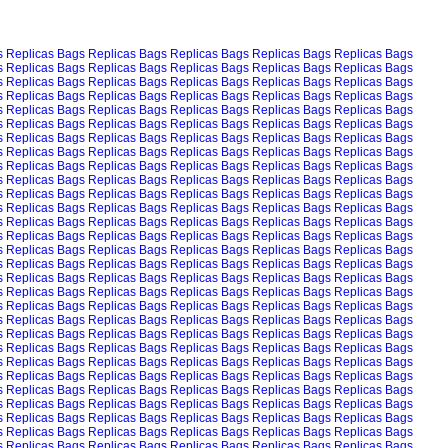
s
Replicas Bags
Replicas Bags
Replicas Bags
Replicas Bags
Replicas Bags
s
Replicas Bags
Replicas Bags
Replicas Bags
Replicas Bags
Replicas Bags
s
Replicas Bags
Replicas Bags
Replicas Bags
Replicas Bags
Replicas Bags
s
Replicas Bags
Replicas Bags
Replicas Bags
Replicas Bags
Replicas Bags
s
Replicas Bags
Replicas Bags
Replicas Bags
Replicas Bags
Replicas Bags
s
Replicas Bags
Replicas Bags
Replicas Bags
Replicas Bags
Replicas Bags
s
Replicas Bags
Replicas Bags
Replicas Bags
Replicas Bags
Replicas Bags
s
Replicas Bags
Replicas Bags
Replicas Bags
Replicas Bags
Replicas Bags
s
Replicas Bags
Replicas Bags
Replicas Bags
Replicas Bags
Replicas Bags
s
Replicas Bags
Replicas Bags
Replicas Bags
Replicas Bags
Replicas Bags
s
Replicas Bags
Replicas Bags
Replicas Bags
Replicas Bags
Replicas Bags
s
Replicas Bags
Replicas Bags
Replicas Bags
Replicas Bags
Replicas Bags
s
Replicas Bags
Replicas Bags
Replicas Bags
Replicas Bags
Replicas Bags
s
Replicas Bags
Replicas Bags
Replicas Bags
Replicas Bags
Replicas Bags
s
Replicas Bags
Replicas Bags
Replicas Bags
Replicas Bags
Replicas Bags
s
Replicas Bags
Replicas Bags
Replicas Bags
Replicas Bags
Replicas Bags
s
Replicas Bags
Replicas Bags
Replicas Bags
Replicas Bags
Replicas Bags
s
Replicas Bags
Replicas Bags
Replicas Bags
Replicas Bags
Replicas Bags
s
Replicas Bags
Replicas Bags
Replicas Bags
Replicas Bags
Replicas Bags
s
Replicas Bags
Replicas Bags
Replicas Bags
Replicas Bags
Replicas Bags
s
Replicas Bags
Replicas Bags
Replicas Bags
Replicas Bags
Replicas Bags
s
Replicas Bags
Replicas Bags
Replicas Bags
Replicas Bags
Replicas Bags
s
Replicas Bags
Replicas Bags
Replicas Bags
Replicas Bags
Replicas Bags
s
Replicas Bags
Replicas Bags
Replicas Bags
Replicas Bags
Replicas Bags
s
Replicas Bags
Replicas Bags
Replicas Bags
Replicas Bags
Replicas Bags
s
Replicas Bags
Replicas Bags
Replicas Bags
Replicas Bags
Replicas Bags
s
Replicas Bags
Replicas Bags
Replicas Bags
Replicas Bags
Replicas Bags
s
Replicas Bags
Replicas Bags
Replicas Bags
Replicas Bags
Replicas Bags
s
Replicas Bags
Replicas Bags
Replicas Bags
Replicas Bags
Replicas Bags