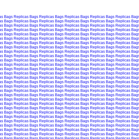
as Bags
Replicas Bags
Replicas Bags
Replicas Bags
Replicas Bags
Replicas Bag
as Bags
Replicas Bags
Replicas Bags
Replicas Bags
Replicas Bags
Replicas Bag
as Bags
Replicas Bags
Replicas Bags
Replicas Bags
Replicas Bags
Replicas Bag
as Bags
Replicas Bags
Replicas Bags
Replicas Bags
Replicas Bags
Replicas Bag
as Bags
Replicas Bags
Replicas Bags
Replicas Bags
Replicas Bags
Replicas Bag
as Bags
Replicas Bags
Replicas Bags
Replicas Bags
Replicas Bags
Replicas Bag
as Bags
Replicas Bags
Replicas Bags
Replicas Bags
Replicas Bags
Replicas Bag
as Bags
Replicas Bags
Replicas Bags
Replicas Bags
Replicas Bags
Replicas Bag
as Bags
Replicas Bags
Replicas Bags
Replicas Bags
Replicas Bags
Replicas Bag
as Bags
Replicas Bags
Replicas Bags
Replicas Bags
Replicas Bags
Replicas Bag
as Bags
Replicas Bags
Replicas Bags
Replicas Bags
Replicas Bags
Replicas Bag
as Bags
Replicas Bags
Replicas Bags
Replicas Bags
Replicas Bags
Replicas Bag
as Bags
Replicas Bags
Replicas Bags
Replicas Bags
Replicas Bags
Replicas Bag
as Bags
Replicas Bags
Replicas Bags
Replicas Bags
Replicas Bags
Replicas Bag
as Bags
Replicas Bags
Replicas Bags
Replicas Bags
Replicas Bags
Replicas Bag
as Bags
Replicas Bags
Replicas Bags
Replicas Bags
Replicas Bags
Replicas Bag
as Bags
Replicas Bags
Replicas Bags
Replicas Bags
Replicas Bags
Replicas Bag
as Bags
Replicas Bags
Replicas Bags
Replicas Bags
Replicas Bags
Replicas Bag
as Bags
Replicas Bags
Replicas Bags
Replicas Bags
Replicas Bags
Replicas Bag
as Bags
Replicas Bags
Replicas Bags
Replicas Bags
Replicas Bags
Replicas Bag
as Bags
Replicas Bags
Replicas Bags
Replicas Bags
Replicas Bags
Replicas Bag
as Bags
Replicas Bags
Replicas Bags
Replicas Bags
Replicas Bags
Replicas Bag
as Bags
Replicas Bags
Replicas Bags
Replicas Bags
Replicas Bags
Replicas Bag
as Bags
Replicas Bags
Replicas Bags
Replicas Bags
Replicas Bags
Replicas Bag
as Bags
Replicas Bags
Replicas Bags
Replicas Bags
Replicas Bags
Replicas Bag
as Bags
Replicas Bags
Replicas Bags
Replicas Bags
Replicas Bags
Replicas Bag
as Bags
Replicas Bags
Replicas Bags
Replicas Bags
Replicas Bags
Replicas Bag
as Bags
Replicas Bags
Replicas Bags
Replicas Bags
Replicas Bags
Replicas Bag
as Bags
Replicas Bags
Replicas Bags
Replicas Bags
Replicas Bags
Replicas Bag