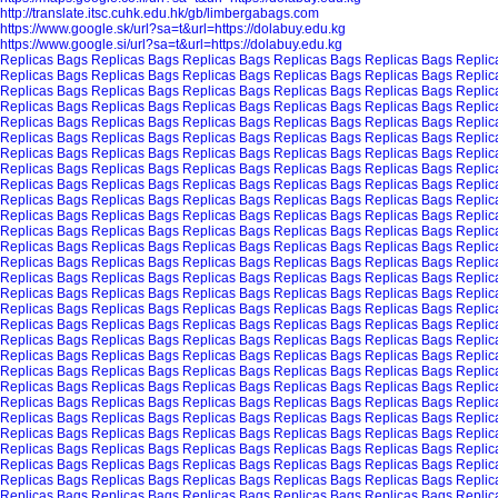
http://translate.itsc.cuhk.edu.hk/gb/limbergabags.com
https://www.google.sk/url?sa=t&url=https://dolabuy.edu.kg
https://www.google.si/url?sa=t&url=https://dolabuy.edu.kg
Replicas Bags
Replicas Bags
Replicas Bags
Replicas Bags
Replicas Bags
Replic
Replicas Bags
Replicas Bags
Replicas Bags
Replicas Bags
Replicas Bags
Replic
Replicas Bags
Replicas Bags
Replicas Bags
Replicas Bags
Replicas Bags
Replic
Replicas Bags
Replicas Bags
Replicas Bags
Replicas Bags
Replicas Bags
Replic
Replicas Bags
Replicas Bags
Replicas Bags
Replicas Bags
Replicas Bags
Replic
Replicas Bags
Replicas Bags
Replicas Bags
Replicas Bags
Replicas Bags
Replic
Replicas Bags
Replicas Bags
Replicas Bags
Replicas Bags
Replicas Bags
Replic
Replicas Bags
Replicas Bags
Replicas Bags
Replicas Bags
Replicas Bags
Replic
Replicas Bags
Replicas Bags
Replicas Bags
Replicas Bags
Replicas Bags
Replic
Replicas Bags
Replicas Bags
Replicas Bags
Replicas Bags
Replicas Bags
Replic
Replicas Bags
Replicas Bags
Replicas Bags
Replicas Bags
Replicas Bags
Replic
Replicas Bags
Replicas Bags
Replicas Bags
Replicas Bags
Replicas Bags
Replic
Replicas Bags
Replicas Bags
Replicas Bags
Replicas Bags
Replicas Bags
Replic
Replicas Bags
Replicas Bags
Replicas Bags
Replicas Bags
Replicas Bags
Replic
Replicas Bags
Replicas Bags
Replicas Bags
Replicas Bags
Replicas Bags
Replic
Replicas Bags
Replicas Bags
Replicas Bags
Replicas Bags
Replicas Bags
Replic
Replicas Bags
Replicas Bags
Replicas Bags
Replicas Bags
Replicas Bags
Replic
Replicas Bags
Replicas Bags
Replicas Bags
Replicas Bags
Replicas Bags
Replic
Replicas Bags
Replicas Bags
Replicas Bags
Replicas Bags
Replicas Bags
Replic
Replicas Bags
Replicas Bags
Replicas Bags
Replicas Bags
Replicas Bags
Replic
Replicas Bags
Replicas Bags
Replicas Bags
Replicas Bags
Replicas Bags
Replic
Replicas Bags
Replicas Bags
Replicas Bags
Replicas Bags
Replicas Bags
Replic
Replicas Bags
Replicas Bags
Replicas Bags
Replicas Bags
Replicas Bags
Replic
Replicas Bags
Replicas Bags
Replicas Bags
Replicas Bags
Replicas Bags
Replic
Replicas Bags
Replicas Bags
Replicas Bags
Replicas Bags
Replicas Bags
Replic
Replicas Bags
Replicas Bags
Replicas Bags
Replicas Bags
Replicas Bags
Replic
Replicas Bags
Replicas Bags
Replicas Bags
Replicas Bags
Replicas Bags
Replic
Replicas Bags
Replicas Bags
Replicas Bags
Replicas Bags
Replicas Bags
Replic
Replicas Bags
Replicas Bags
Replicas Bags
Replicas Bags
Replicas Bags
Replic