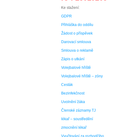
Ke stažení:
GDPR
Přihláška do oddílu
Žádost o příspěvek
Darovací smlouva
Smlouva o reklamě
Zápis o utkání
Volejbalové hřiště
Volejbalové hřiště – zóny
Cesták
Bezinfekčnost
Uvolnění žáka
Členské záznamy TJ
lékař – soustředění
zmocnění lékař
Vyučtování za rozhodčího