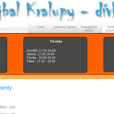
Úvod
všechny zápasy
Fotogalerie
Kont
VIDEO
doku
Tréninky
Pondělí: 17:30-19:30
Středa: 17:30-19:30
Čtvrtek : 19:00-20:30
Pátek : 17:30 - 19:30
menty
NY ; U20